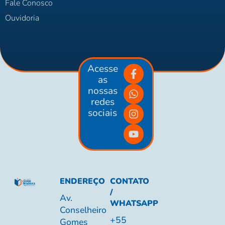
Fale Conosco
Ouvidoria
Acesse
as
nossas
redes
sociais
ENDEREÇO
CONTATO
/
Av.
WHATSAPP
Conselheiro
+55
Gomes