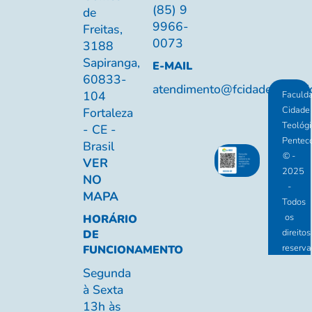
(85) 9
de
9966-
Freitas,
0073
3188
Sapiranga,
E-MAIL
60833-
atendimento@fcidadeteologic
104
Faculd
Cidade
Fortaleza
Teológi
- CE -
Penteco
Brasil
© -
VER
2025
NO
-
MAPA
Todos
os
HORÁRIO
direitos
DE
reserva
FUNCIONAMENTO
Segunda
à Sexta
13h às