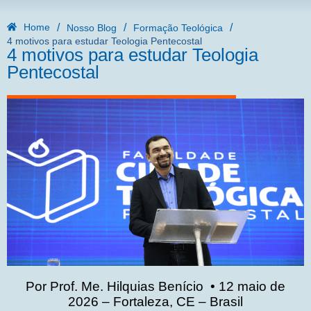
/
/
/
Home
Nosso Blog
Formação Teológica
4 motivos para estudar Teologia Pentecostal
4 motivos para estudar Teologia
Pentecostal
Por Prof. Me. Hilquias Benício • 12 maio de
2026 – Fortaleza, CE – Brasil