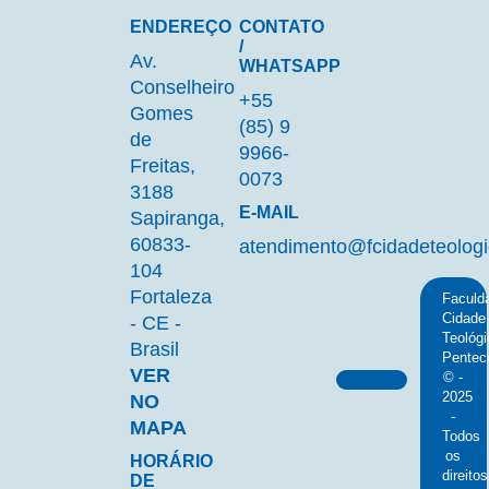
ENDEREÇO
CONTATO
/
Av.
WHATSAPP
Conselheiro
+55
Gomes
(85) 9
de
9966-
Freitas,
0073
3188
E-MAIL
Sapiranga,
60833-
atendimento@fcidadeteologi
104
Fortaleza
Faculd
Cidade
- CE -
Teológi
Brasil
Pentec
VER
© -
2025
NO
-
MAPA
Todos
os
HORÁRIO
direitos
DE