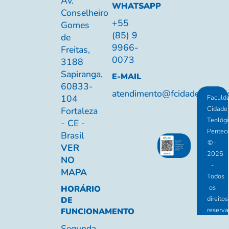
Av.
WHATSAPP
Conselheiro
+55
Gomes
(85) 9
de
9966-
Freitas,
0073
3188
Sapiranga,
E-MAIL
60833-
atendimento@fcidadeteologic
104
Faculd
Cidade
Fortaleza
Teológi
- CE -
Penteco
Brasil
© -
VER
2025
NO
-
MAPA
Todos
os
HORÁRIO
direitos
DE
reserva
FUNCIONAMENTO
Segunda